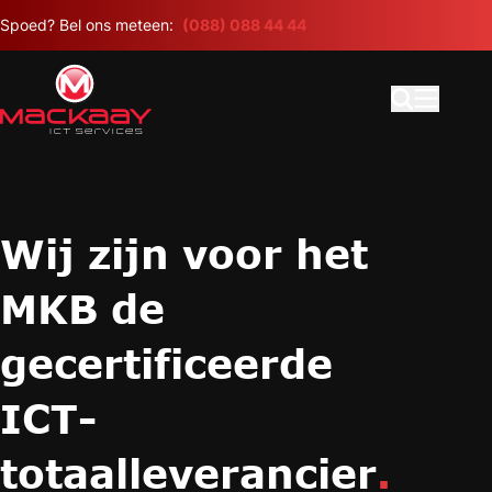
Meteen naar de content
Spoed? Bel ons meteen:
(088) 088 44 44
Open search
Hoofdme
Wij zijn voor het
MKB de
gecertificeerde
ICT-
totaalleverancier
.