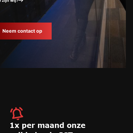
 zijn wij?
Neem contact op
1x per maand onze