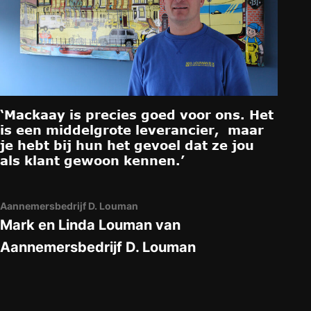
‘Mackaay is precies goed voor ons. Het
“Ik 
is een middelgrote leverancier, maar
en a
je hebt bij hun het gevoel dat ze jou
een 
als klant gewoon kennen.’
ICT 
laten
kunn
Aannemersbedrijf D. Louman
Berken
Mark en Linda Louman van
Denn
Aannemersbedrijf D. Louman
Audi