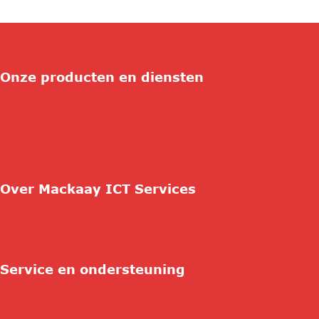
Onze producten en diensten
ICT Duurzaamheid
Connectivity
Consultancy
Security
Beheer & Support
Cloud Services
Over Mackaay ICT Services
Contact
Wie zijn wij
Vacatures
Referenties
Service en ondersteuning
Contact
Support
Hulp op afstand