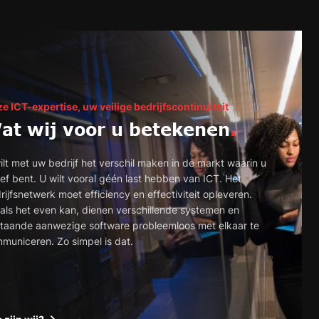
e ICT-expertise, uw veilige bedrijfscontinuïteit
at wij voor u betekenen
.
ilt met uw bedrijf het verschil maken in de markt waarin u
ief bent. U wilt vooral géén last hebben van ICT. Het
rijfsnetwerk moet efficiency en effectiviteit opleveren.
 als het even kan, dienen verschillende systemen en
taande aanwezige software probleemloos met elkaar te
municeren. Zo simpel is dat.