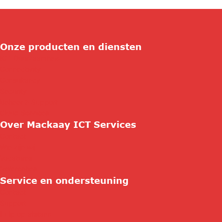
Onze producten en diensten
ICT Duurzaamheid
Connectivity
Consultancy
Security
Beheer & Support
Cloud Services
Over Mackaay ICT Services
Contact
Wie zijn wij
Vacatures
Referenties
Service en ondersteuning
Contact
Support
Hulp op afstand