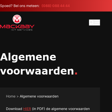
Meteen naar de content
Spoed? Bel ons meteen:
(088) 088 44 44
Open search
Hoofdme
Algemene
voorwaarden
.
Home
>
Algemene voorwaarden
Download
HIER
(in PDF) de algemene voorwaarden