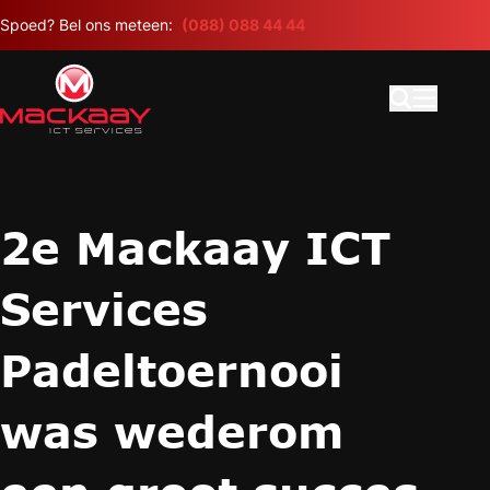
Meteen naar de content
Spoed? Bel ons meteen:
(088) 088 44 44
Open search
Hoofdme
2e Mackaay ICT
Services
Padeltoernooi
was wederom