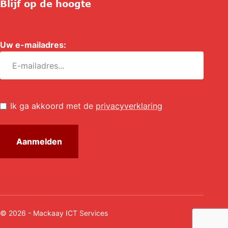
Blijf op de hoogte
Uw e-mailadres:
*
Untitled
*
Ik ga akkoord met de
privacyverklaring
© 2026 - Mackaay ICT Services
Algemene voorwaarden
Privacyverklaring
Cookies