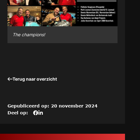
The champions!
Terug naar overzicht
Gepubliceerd op: 20 november 2024
Deel op:
Deel
Deel
Deel
dit
het
het
artikel
artikel
artikel
op
“2e
“2e