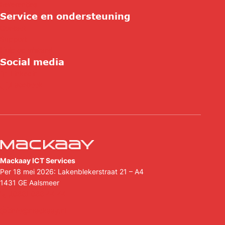
Referenties
Service en ondersteuning
Contact
Support
Hulp op afstand
Social media
Linkedin
Facebook
Mackaay ICT Services
Per 18 mei 2026: Lakenblekerstraat 21 – A4
1431 GE
Aalsmeer
(088) 088 44 44
info@mackaay.nl