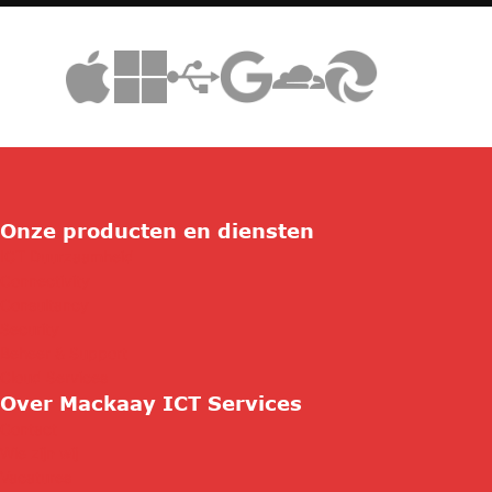
Onze producten en diensten
ICT Duurzaamheid
Connectivity
Consultancy
Security
Beheer & Support
Cloud Services
Over Mackaay ICT Services
Contact
Wie zijn wij
Vacatures