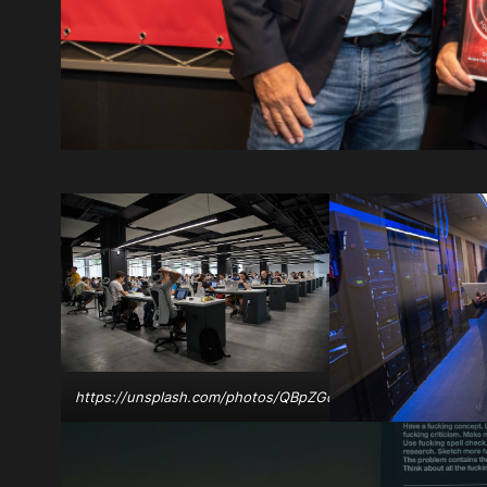
https://unsplash.com/photos/QBpZGqEMsKg