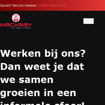
Meteen naar de content
Spoed? Bel ons meteen:
(088) 088 44 44
Open search
Hoofdme
Werken bij ons?
Dan weet je dat
we samen
groeien in een