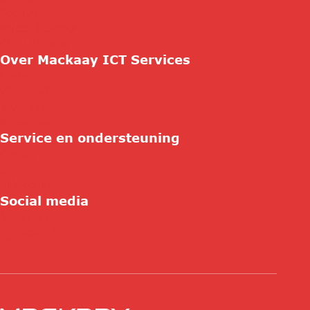
Security
Beheer & Support
Cloud Services
Over Mackaay ICT Services
Contact
Wie zijn wij
Vacatures
Referenties
Service en ondersteuning
Contact
Support
Hulp op afstand
Social media
Linkedin
Facebook