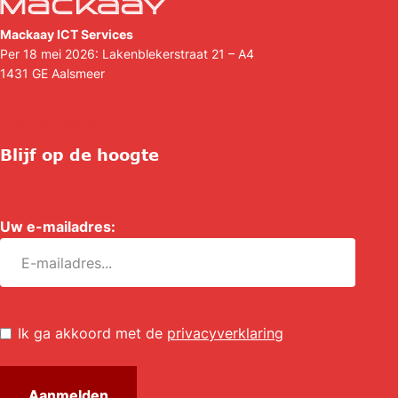
Mackaay ICT Services
Per 18 mei 2026: Lakenblekerstraat 21 – A4
1431 GE
Aalsmeer
(088) 088 44 44
info@mackaay.nl
Blijf op de hoogte
Uw e-mailadres:
*
Untitled
*
Ik ga akkoord met de
privacyverklaring