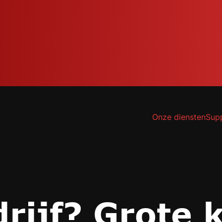
Onze diensten
Sup
drijf? Grote 