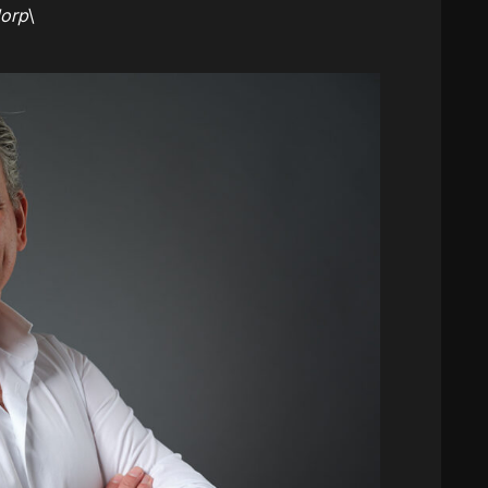
dorp
\