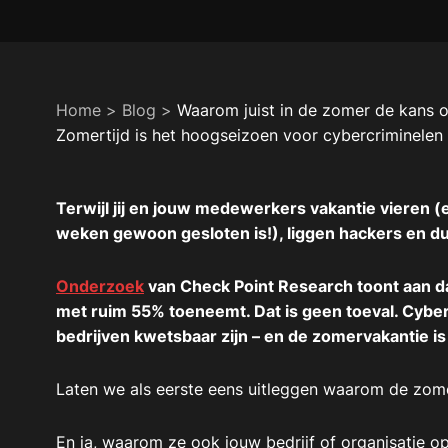
Home
>
Blog
>
Waarom juist in de zomer de kans 
Zomertijd is het hoogseizoen voor cybercriminelen
Terwijl jij en jouw medewerkers vakantie vieren (e
weken gewoon gesloten is!), liggen hackers en du
Onderzoek
van Check Point Research toont aan da
met ruim 55% toeneemt. Dat is geen toeval. Cyb
bedrijven kwetsbaar zijn – en de zomervakantie i
Laten we als eerste eens uitleggen waarom de zomer
En ja, waarom ze ook jouw bedrijf of organisatie o