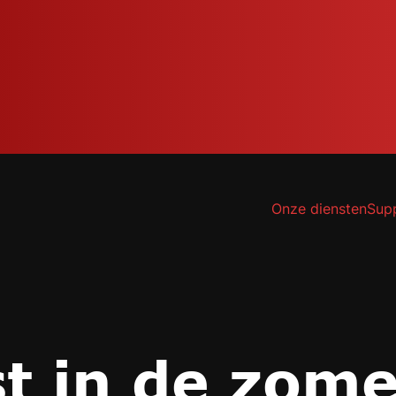
Onze diensten
Sup
t in de zome