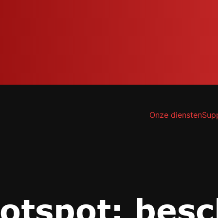
Onze diensten
Sup
hotspot: bes