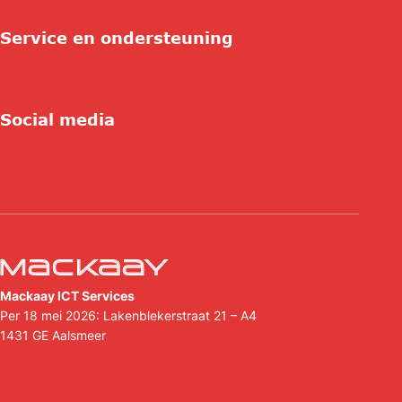
Referenties
Service en ondersteuning
Contact
Support
Hulp op afstand
Social media
Linkedin
Facebook
Mackaay ICT Services
Per 18 mei 2026: Lakenblekerstraat 21 – A4
1431 GE
Aalsmeer
(088) 088 44 44
info@mackaay.nl