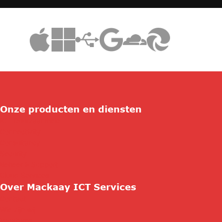
Onze producten en diensten
ICT Duurzaamheid
Connectivity
Consultancy
Security
Beheer & Support
Cloud Services
Over Mackaay ICT Services
Contact
Wie zijn wij
Vacatures