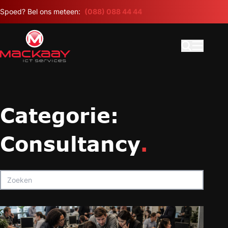
Meteen naar de content
Spoed? Bel ons meteen:
(088) 088 44 44
Open search
Hoofdme
Categorie:
Consultancy
.
Zoeken