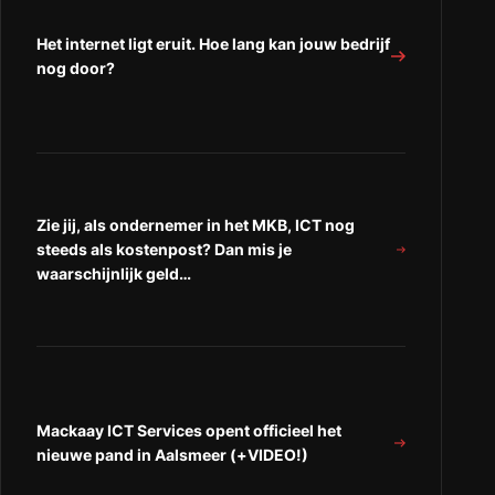
in
het
het
het
MKB.
MKB.
Het internet ligt eruit. Hoe lang kan jouw bedrijf
MKB.
Voldoet
Voldoet
nog door?
Voldoet
Dropbox
Dropbox
Dropbox
of
of
of
zijn
zijn
zijn
er
er
er
veiligere
veiligere
veiligere
alternatieven?”
alternatieven?”
alternatieven?
op
op
Zie jij, als ondernemer in het MKB, ICT nog
“Facebook”
“LinkedIn”
steeds als kostenpost? Dan mis je
waarschijnlijk geld…
Mackaay ICT Services opent officieel het
nieuwe pand in Aalsmeer (+VIDEO!)