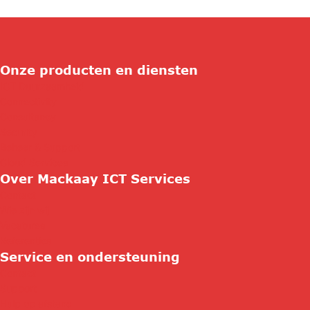
Onze producten en diensten
ICT Duurzaamheid
Connectivity
Consultancy
Security
Beheer & Support
Cloud Services
Over Mackaay ICT Services
Contact
Wie zijn wij
Vacatures
Referenties
Service en ondersteuning
Contact
Support
Hulp op afstand