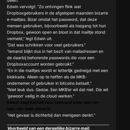
delen.’
Edwin vervolgt: “Zo ontvingen flink wat
Dropboxgebruikers in de afgelopen maanden bizarre
e-mailtjes. Bizar omdat het password, dat deze
mensen gebruiken, bijvoorbeeld als toegang tot hun
Dropbox, gewoon open en bloot in dat mailtje stond
vermeld,” legt Edwin uit.
“Dat was schrikken voor veel gebruikers.”
“Iemand blijkt dus in het bezit van mailadressen en
de daarbij behorende passwords die voor een
Dropboxaccount worden gebruikt.”
“En in die mailtjes wordt er letterlijk gedreigd met een
blokkade. Alleen op te heffen als de MKB-
ondernemer of gebruiker in bitcoins betaalt.”
“Niet leuk dus. Gedoe. Een MKB’er wil dat niet. Die wil
‘gewoon’ veilig in de cloud werken.”
Edwin zegt dat het voor niemand meer een ver-
van-zijn-bed-show is.
“Het gevaar is dichterbij dan menigeen denkt.”
Voorbeeld van een dergelijke bizarre mail.