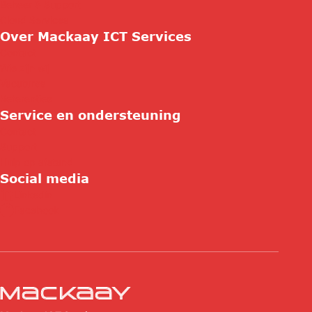
Beheer & Support
Cloud Services
Over Mackaay ICT Services
Contact
Wie zijn wij
Vacatures
Referenties
Service en ondersteuning
Contact
Support
Hulp op afstand
Social media
Linkedin
Facebook