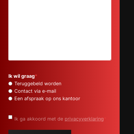
Ik wil graag
*
Teruggebeld worden
Contact via e-mail
Een afspraak op ons kantoor
Privacyverklaring
*
Ik ga akkoord met de
privacyverklaring
*