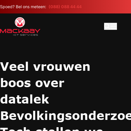
Meteen naar de content
Spoed? Bel ons meteen:
(088) 088 44 44
Open search
Hoofdme
Veel vrouwen
boos over
datalek
Bevolkingsonderzoe