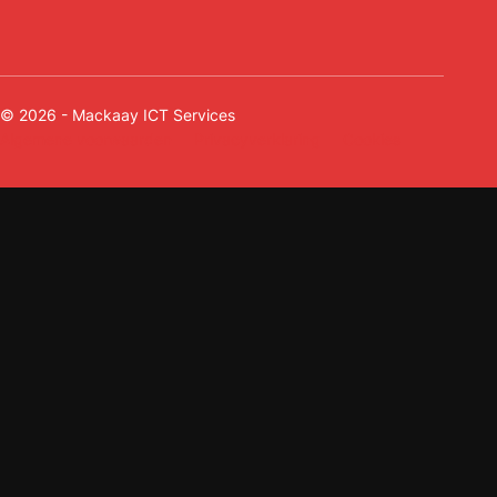
© 2026 - Mackaay ICT Services
Algemene voorwaarden
Privacyverklaring
Cookies