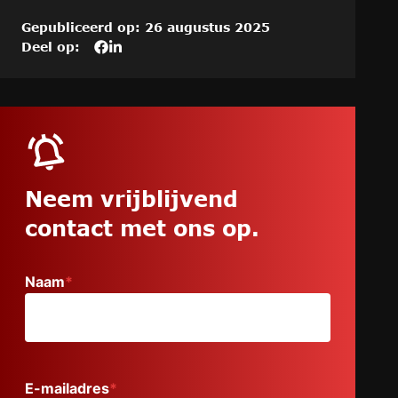
Gepubliceerd op: 26 augustus 2025
Deel op:
Deel
Deel
Deel
dit
het
het
artikel
artikel
artikel
op
“Veel
“Veel
Veel
vrouwen
vrouwen
vrouwen
boos
boos
boos
over
over
over
datalek
datalek
Neem vrijblijvend
datalek
Bevolkingsonderzoek.
Bevolkingsonderzoek.
contact met ons op.
Bevolkingsonderzoek.
Toch
Toch
Toch
stellen
stellen
stellen
we
we
Naam
*
we
alle
alle
alle
vrouwen
vrouwen
vrouwen
déze
déze
déze
vraag…”
vraag…”
vraag…
op
op
“Facebook”
“LinkedIn”
E-mailadres
*