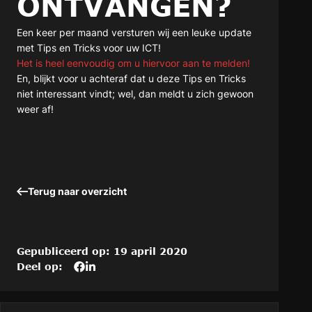
ONTVANGEN?
Een keer per maand versturen wij een leuke update
met Tips en Tricks voor uw ICT!
Het is heel eenvoudig om u hiervoor aan te melden!
En, blijkt voor u achteraf dat u deze Tips en Tricks
niet interessant vindt; wel, dan meldt u zich gewoon
weer af!
Terug naar overzicht
Gepubliceerd op: 19 april 2020
Deel op:
Deel
Deel
Deel
dit
het
het
artikel
artikel
artikel