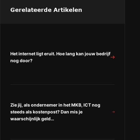
op
“Altijd
“Altijd
Altijd
online
online
Gerelateerde Artikelen
online
in
in
in
het
het
het
MKB.
MKB.
MKB.
Dat
Dat
Dat
kan.
kan.
kan.
Met
Met
Het internet ligt eruit. Hoe lang kan jouw bedrijf
Met
slimme
slimme
nog door?
slimme
EHBO
EHBO
EHBO
gegarandeerd
gegarandeerd
gegarandeerd
internet!”
internet!”
internet!
op
op
“Facebook”
“LinkedIn”
Zie jij, als ondernemer in het MKB, ICT nog
steeds als kostenpost? Dan mis je
waarschijnlijk geld…