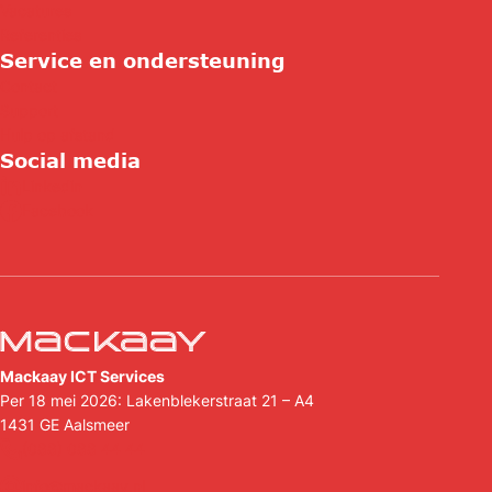
Vacatures
Referenties
Service en ondersteuning
Contact
Support
Hulp op afstand
Social media
Linkedin
Facebook
Mackaay ICT Services
Per 18 mei 2026: Lakenblekerstraat 21 – A4
1431 GE
Aalsmeer
(088) 088 44 44
info@mackaay.nl