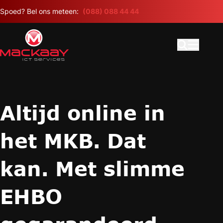
Meteen naar de content
Spoed? Bel ons meteen:
(088) 088 44 44
Open search
Hoofdme
Altijd online in
het MKB. Dat
kan. Met slimme
EHBO