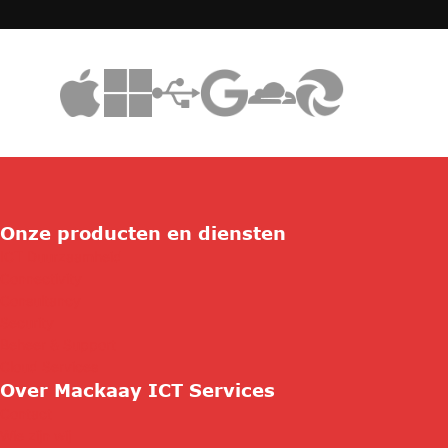
Onze producten en diensten
ICT Duurzaamheid
Connectivity
Consultancy
Security
Beheer & Support
Cloud Services
Over Mackaay ICT Services
Contact
Wie zijn wij