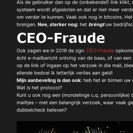
Als de gebruiker dan op de (onbekende!) link klikt
systeem wordt afgesloten en dat er niet meer ver
om verder te kunnen. Vaak ook nog in bitcoins. Het 
brengen.
Nee, sterker nog:
het
bréngt
uw bedrijfsc
CEO-Fraude
Ook zagen we in 2019 de zgn.
CEO-Fraude
opkomen
écht e-mailbericht ontving van de baas, of van een 
op de link of ingaan op het verzoek in die mail, bl
ellende bedoel ik letterlijk verlies aan geld!
Mijn aanbeveling is dan ook:
heb het er binnen uw o
Wat is het protocol?
Kunt u ook nog een (mondelinge c.q. persoonlijke) 
mailtjes – met een belangrijk verzoek, waar vaak ge
dubbelcheck beleven?