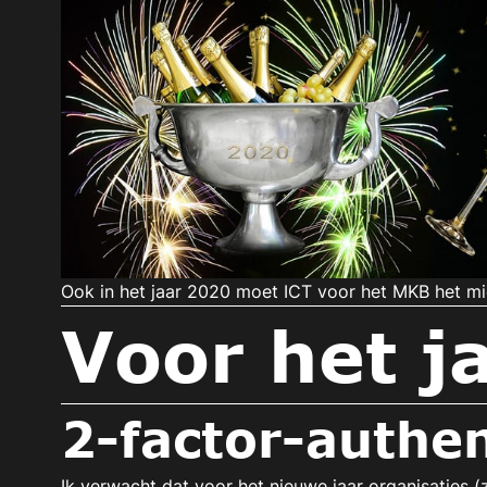
Ook in het jaar 2020 moet ICT voor het MKB het midd
Voor het j
2-factor-authen
Ik verwacht dat voor het nieuwe jaar organisaties (z