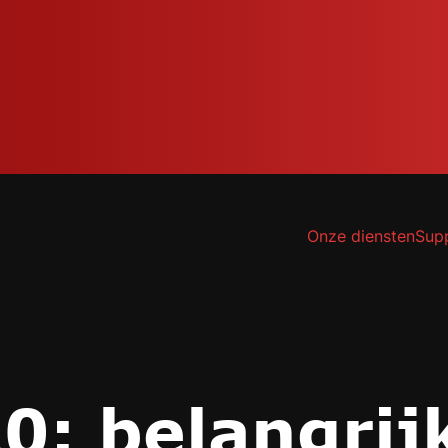
Onze diensten
Sup
0: belangrij