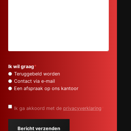
Ik wil graag
*
Teruggebeld worden
Contact via e-mail
Een afspraak op ons kantoor
Privacyverklaring
*
Ik ga akkoord met de
privacyverklaring
*