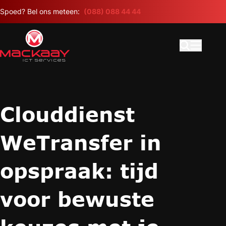
Meteen naar de content
Spoed? Bel ons meteen:
(088) 088 44 44
Open search
Hoofdme
Clouddienst
WeTransfer in
opspraak: tijd
voor bewuste