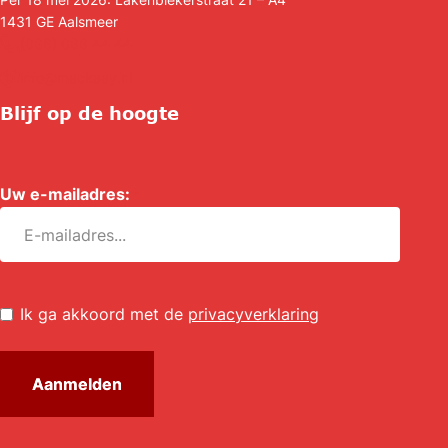
1431 GE
Aalsmeer
(088) 088 44 44
info@mackaay.nl
Blijf op de hoogte
Uw e-mailadres:
*
Untitled
*
Ik ga akkoord met de
privacyverklaring