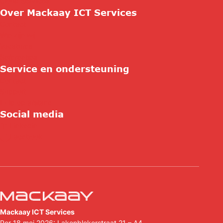
Cloud Services
Over Mackaay ICT Services
Contact
Wie zijn wij
Vacatures
Referenties
Service en ondersteuning
Contact
Support
Hulp op afstand
Social media
Linkedin
Facebook
Mackaay ICT Services
Per 18 mei 2026: Lakenblekerstraat 21 – A4