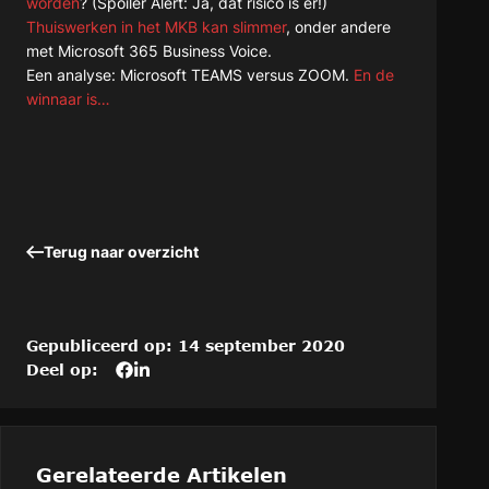
worden
? (Spoiler Alert: Ja, dat risico is er!)
Thuiswerken in het MKB kan slimmer
, onder andere
met Microsoft 365 Business Voice.
Een analyse: Microsoft TEAMS versus ZOOM.
En de
winnaar is…
Terug naar overzicht
Gepubliceerd op: 14 september 2020
Deel op:
Deel
Deel
Deel
dit
het
het
artikel
artikel
artikel
op
“Hoe
“Hoe
Hoe
beveiligt
beveiligt
Gerelateerde Artikelen