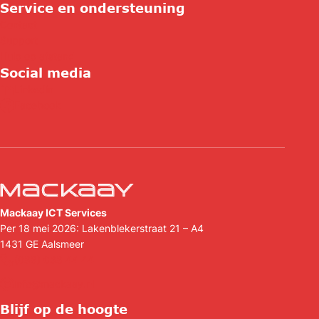
Service en ondersteuning
Contact
Support
Hulp op afstand
Social media
Linkedin
Facebook
Mackaay ICT Services
Per 18 mei 2026: Lakenblekerstraat 21 – A4
1431 GE
Aalsmeer
(088) 088 44 44
info@mackaay.nl
Blijf op de hoogte