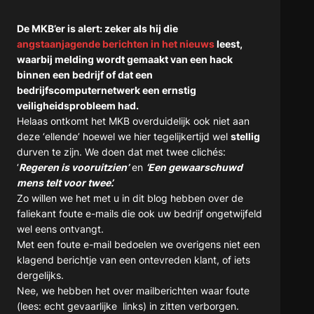
De MKB’er is alert: zeker als hij die
angstaanjagende berichten in het nieuws
leest,
waarbij melding wordt gemaakt van een hack
binnen een bedrijf of dat een
bedrijfscomputernetwerk een ernstig
veiligheidsprobleem had.
Helaas ontkomt het MKB overduidelijk ook niet aan
deze ‘ellende’ hoewel we hier tegelijkertijd wel
stellig
durven te zijn. We doen dat met twee clichés:
‘
Regeren is vooruitzien’
en
‘Een gewaarschuwd
mens telt voor twee’.
Zo willen we het met u in dit blog hebben over de
faliekant foute e-mails die ook uw bedrijf ongetwijfeld
wel eens ontvangt.
Met een foute e-mail bedoelen we overigens niet een
klagend berichtje van een ontevreden klant, of iets
dergelijks.
Nee, we hebben het over mailberichten waar foute
(lees: echt gevaarlijke links) in zitten verborgen.