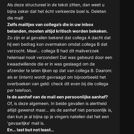
Als deze structureel in de tekst zitten, dan weet u
bijna zeker dat het écht verkeerde boel is. Deleten
die mail!
Zelfs mailtjes van collega’s die in uw inbox
belanden, moeten altijd kritisch worden bekeken.
Zo zijn er al gevallen bekend dat collega A dacht dat
hij een bedrag kon overmaken omdat collega B dat
verzocht. Maar… collega B had dit mailverzoek
helemaal nooit verzonden! Dat was gebeurd door een
kwaadwillende die er in was geslaagd om de
afzender te laten lijken op dat van collega B. Daarom:
als er (intern) wordt gevraagd om bijvoorbeeld het
overboeken van geld: check dit even bij die collega
per telefoon.
Is de aanhef van de mail een persoonlijke aanhef?
Of, is deze algemeen. In beide gevallen is alertheid
altijd gewenst maar… als de aanhef niet persoonlijk is,
dan kun je al bijna op je vingers natellen dat het een
‘gevaarlijke’ mail is.
En… last but not least…