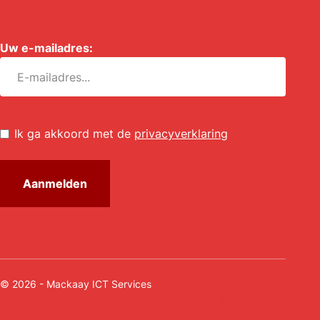
Uw e-mailadres:
*
Untitled
*
Ik ga akkoord met de
privacyverklaring
© 2026 - Mackaay ICT Services
Algemene voorwaarden
Privacyverklaring
Cookies