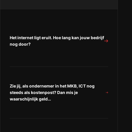
beveiligt
het
het
het
MKB
MKB
MKB
het
het
het
eigen
eigen
eigen
bedrijfscomputernetwerk?
bedrijfscomputernetwerk?
bedrijfscomputernetwerk?
Werk
Werk
Het internet ligt eruit. Hoe lang kan jouw bedrijf
Werk
aan
aan
nog door?
aan
Awareness
Awareness
Awareness
in
in
in
de
de
de
gehele
gehele
gehele
organisatie!”
organisatie!”
organisatie!
op
op
“Facebook”
“LinkedIn”
Zie jij, als ondernemer in het MKB, ICT nog
steeds als kostenpost? Dan mis je
waarschijnlijk geld…