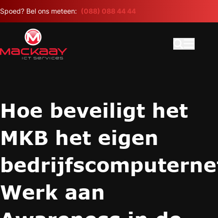
Meteen naar de content
Spoed? Bel ons meteen:
(088) 088 44 44
Open search
Hoofdme
Hoe beveiligt het
MKB het eigen
bedrijfscomputern
Werk aan