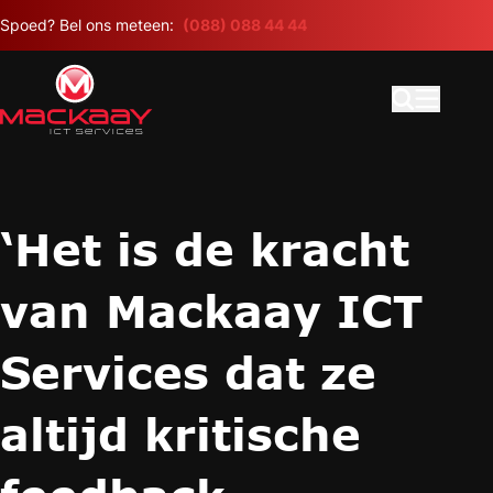
Meteen naar de content
Spoed? Bel ons meteen:
(088) 088 44 44
Open search
Hoofdme
‘Het is de kracht
van Mackaay ICT
Services dat ze
altijd kritische