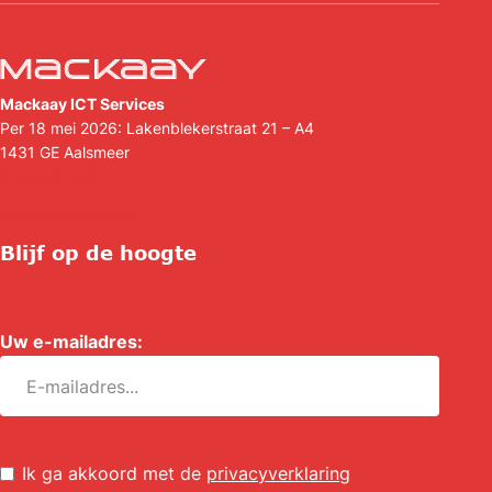
Mackaay ICT Services
Per 18 mei 2026: Lakenblekerstraat 21 – A4
1431 GE
Aalsmeer
(088) 088 44 44
info@mackaay.nl
Blijf op de hoogte
Uw e-mailadres:
*
Untitled
*
Ik ga akkoord met de
privacyverklaring