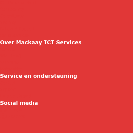
ICT Duurzaamheid
Connectivity
Consultancy
Security
Beheer & Support
Cloud Services
Over Mackaay ICT Services
Contact
Wie zijn wij
Vacatures
Referenties
Service en ondersteuning
Contact
Support
Hulp op afstand
Social media
Linkedin
Facebook