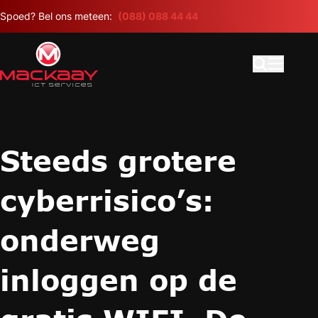
Meteen naar de content
Spoed? Bel ons meteen:
(088) 088 44 44
Open search
Hoofdme
Steeds grotere
cyberrisico’s:
onderweg
inloggen op de