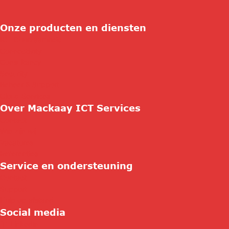
Onze producten en diensten
ICT Duurzaamheid
Connectivity
Consultancy
Security
Beheer & Support
Cloud Services
Over Mackaay ICT Services
Contact
Wie zijn wij
Vacatures
Referenties
Service en ondersteuning
Contact
Support
Hulp op afstand
Social media
Linkedin