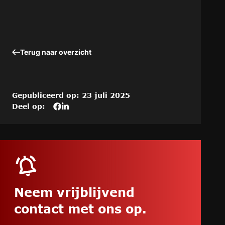
Terug naar overzicht
Gepubliceerd op: 23 juli 2025
Deel op:
Deel
Deel
Deel
dit
het
het
artikel
artikel
artikel
op
“Steeds
“Steeds
Steeds
grotere
grotere
grotere
cyberrisico’s:
cyberrisico’s:
cyberrisico’s:
onderweg
onderweg
onderweg
inloggen
inloggen
Neem vrijblijvend
inloggen
op
op
contact met ons op.
op
de
de
de
gratis
gratis