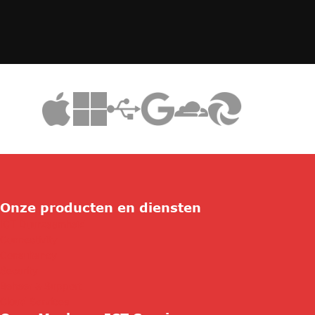
Onze producten en diensten
ICT Duurzaamheid
Connectivity
Consultancy
Security
Beheer & Support
Cloud Services