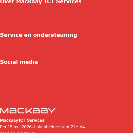
Over Mackaay ICT Services
Contact
Wie zijn wij
Vacatures
Referenties
Service en ondersteuning
Contact
Support
Hulp op afstand
Social media
Linkedin
Facebook
Mackaay ICT Services
Per 18 mei 2026: Lakenblekerstraat 21 – A4