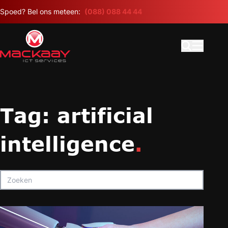
Meteen naar de content
Spoed? Bel ons meteen:
(088) 088 44 44
Open search
Hoofdme
Tag:
artificial
intelligence
.
Zoeken