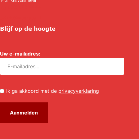
1431 GE
Aalsmeer
(088) 088 44 44
info@mackaay.nl
Blijf op de hoogte
Uw e-mailadres:
*
Untitled
*
Ik ga akkoord met de
privacyverklaring