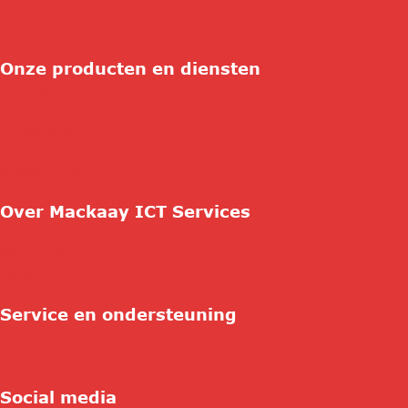
Onze producten en diensten
ICT Duurzaamheid
Connectivity
Consultancy
Security
Beheer & Support
Cloud Services
Over Mackaay ICT Services
Contact
Wie zijn wij
Vacatures
Referenties
Service en ondersteuning
Contact
Support
Hulp op afstand
Social media