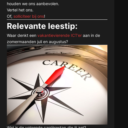
houden we ons aanbevolen.
Vertel het ons.
Of,
solliciteer bij ons
!
Relevante leestip:
Waar denkt een
vakantievierende ICT’er
aan in de
zomermaanden juli en augustus?
Wat is de volgende carrièrestap die jij zet?