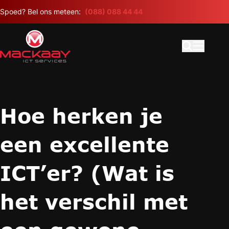
Meteen naar de content
Spoed? Bel ons meteen:
(088) 088 44 44
Open search
Hoofdme
Hoe herken je
een excellente
ICT’er? (Wat is
het verschil met