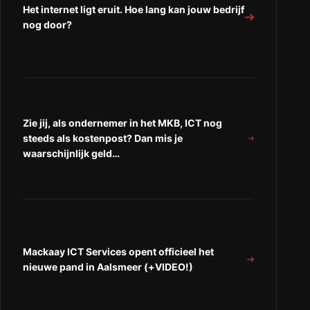
Het internet ligt eruit. Hoe lang kan jouw bedrijf
is
het
het
nog door?
het
verschil
verschil
verschil
met
met
met
een
een
een
gewone
gewone
gewone
ICT&#8217;er?)”
ICT&#8217;er?)”
ICT&#8217;er?)
op
op
“Facebook”
“LinkedIn”
Zie jij, als ondernemer in het MKB, ICT nog
steeds als kostenpost? Dan mis je
waarschijnlijk geld…
Mackaay ICT Services opent officieel het
nieuwe pand in Aalsmeer (+VIDEO!)