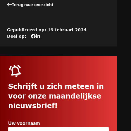
Terug naar overzicht
Gepubliceerd op: 19 februari 2024
Deel op:
Deel
Deel
Deel
dit
het
het
artikel
artikel
artikel
op
“Elk
“Elk
Elk
bedrijf
bedrijf
bedrijf
verdient
verdient
verdient
de
de
de
ultieme
ultieme
Schrijft u zich meteen in
ultieme
efficiency
efficiency
voor onze maandelijkse
efficiency
en
en
en
nog
nog
nieuwsbrief!
nog
meer
meer
meer
tijdwinst
tijdwinst
tijdwinst
met
met
Uw voornaam
met
behulp
behulp