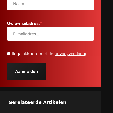
behulp
van
van
van
Copilot
Copilot
Copilot
voor
voor
voor
Microsoft
Microsoft
Uw e-mailadres:
*
Microsoft
365”
365”
365
op
op
“Facebook”
“LinkedIn”
Untitled
*
Ik ga akkoord met de
privacyverklaring
Gerelateerde Artikelen