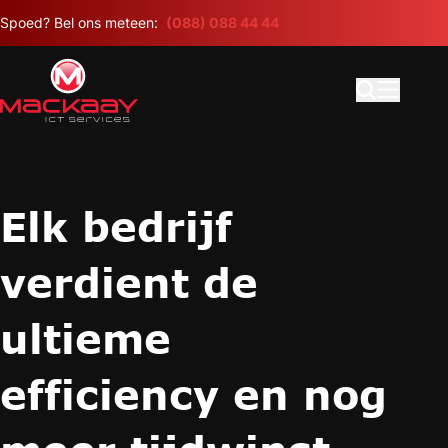
Meteen naar de content
Spoed? Bel ons meteen:
(088) 088 44 44
Open search
Hoofdme
Elk bedrijf
verdient de
ultieme
efficiency en nog