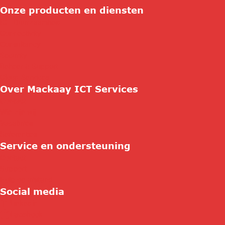
Onze producten en diensten
ICT Duurzaamheid
Connectivity
Consultancy
Security
Beheer & Support
Cloud Services
Over Mackaay ICT Services
Contact
Wie zijn wij
Vacatures
Referenties
Service en ondersteuning
Contact
Support
Hulp op afstand
Social media
Linkedin
Facebook