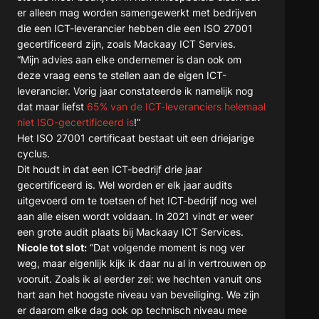
er alleen mag worden samengewerkt met bedrijven
die een ICT-leverancier hebben die een ISO 27001
gecertificeerd zijn, zoals Mackaay ICT Servies.
“Mijn advies aan elke ondernemer is dan ook om
deze vraag eens te stellen aan de eigen ICT-
leverancier. Vorig jaar constateerde ik namelijk nog
dat maar liefst
65% van de ICT-leveranciers helemaal
niet ISO-gecertificeerd is
!”
Het ISO 27001 certificaat bestaat uit een driejarige
cyclus.
Dit houdt in dat een ICT-bedrijf drie jaar
gecertificeerd is. Wel worden er elk jaar audits
uitgevoerd om te toetsen of het ICT-bedrijf nog wel
aan alle eisen wordt voldaan. In 2021 vindt er weer
een grote audit plaats bij Mackaay ICT Services.
Nicole tot slot:
“Dat volgende moment is nog ver
weg, maar eigenlijk kijk ik daar nu al in vertrouwen op
vooruit. Zoals ik al eerder zei: we hechten vanuit ons
hart aan het hoogste niveau van beveiliging. We zijn
er daarom elke dag ook op technisch niveau mee