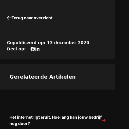
Terug naar overzicht
Gepubliceerd op: 13 december 2020
Deel op:
Deel
Deel
Deel
dit
het
het
artikel
artikel
artikel
op
“Mackaay
“Mackaay
Mackaay
ICT
ICT
Gerelateerde Artikelen
ICT
Services
Services
Services
ontvangt
ontvangt
ontvangt
wederom
wederom
wederom
ISO
ISO
ISO
27001
27001
27001
certificering”
certificering”
Het internet ligt eruit. Hoe lang kan jouw bedrijf
certificering
op
op
nog door?
“Facebook”
“LinkedIn”