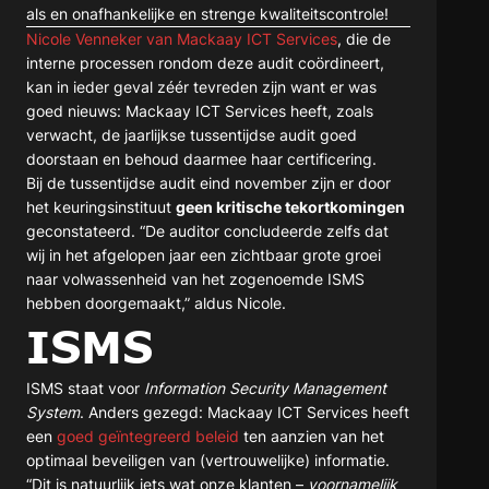
als en onafhankelijke en strenge kwaliteitscontrole!
Nicole Venneker van Mackaay ICT Services
, die de
interne processen rondom deze audit coördineert,
kan in ieder geval zéér tevreden zijn want er was
goed nieuws: Mackaay ICT Services heeft, zoals
verwacht, de jaarlijkse tussentijdse audit goed
doorstaan en behoud daarmee haar certificering.
Bij de tussentijdse audit eind november zijn er door
het keuringsinstituut
geen kritische tekortkomingen
geconstateerd. “De auditor concludeerde zelfs dat
wij in het afgelopen jaar een zichtbaar grote groei
naar volwassenheid van het zogenoemde ISMS
hebben doorgemaakt,” aldus Nicole.
ISMS
ISMS staat voor
Information Security Management
System
. Anders gezegd: Mackaay ICT Services heeft
een
goed geïntegreerd beleid
ten aanzien van het
optimaal beveiligen van (vertrouwelijke) informatie.
“Dit is natuurlijk iets wat onze klanten –
voornamelijk