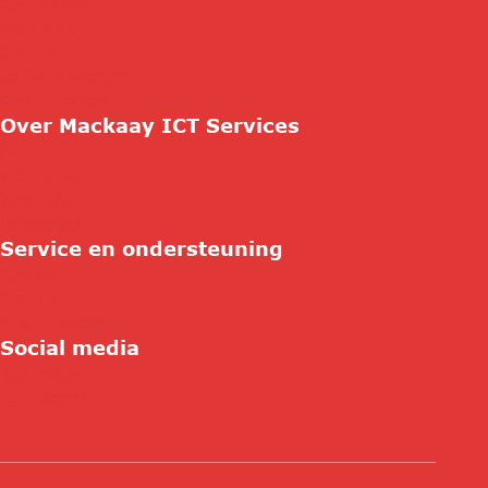
Connectivity
Consultancy
Security
Beheer & Support
Cloud Services
Over Mackaay ICT Services
Contact
Wie zijn wij
Vacatures
Referenties
Service en ondersteuning
Contact
Support
Hulp op afstand
Social media
Linkedin
Facebook