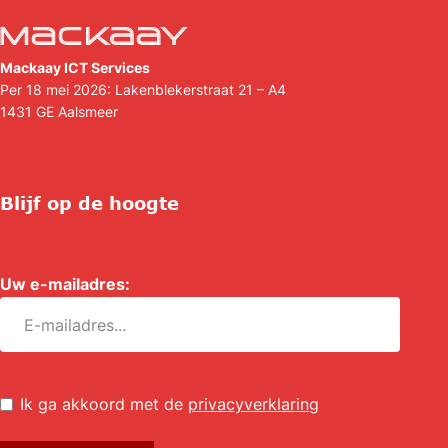
Mackaay ICT Services
Per 18 mei 2026: Lakenblekerstraat 21 – A4
1431 GE
Aalsmeer
(088) 088 44 44
info@mackaay.nl
Blijf op de hoogte
Uw e-mailadres:
*
Untitled
*
Ik ga akkoord met de
privacyverklaring