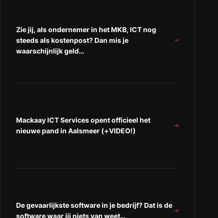
taken
om
om
om
nu
nu
nu
op
op
Zie jij, als ondernemer in het MKB, ICT nog
op
te
te
steeds als kostenpost? Dan mis je
te
pakken!”
pakken!”
waarschijnlijk geld…
pakken!
op
op
“Facebook”
“LinkedIn”
Mackaay ICT Services opent officieel het
nieuwe pand in Aalsmeer (+VIDEO!)
De gevaarlijkste software in je bedrijf? Dat is de
software waar jij niets van weet…