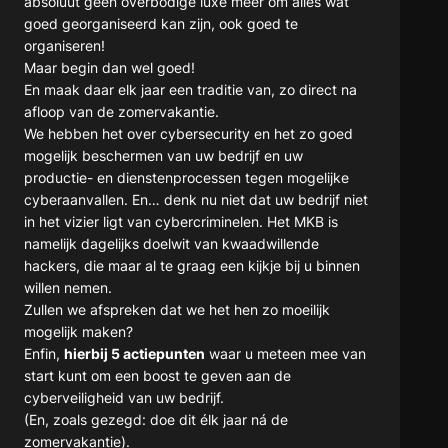
absoluut geen overbodige luxe meer om alles wat
goed georganiseerd kan zijn, ook goed te
organiseren!
Maar begin dan wel goed!
En maak daar elk jaar een traditie van, zo direct na
afloop van de zomervakantie.
We hebben het over cybersecurity en het zo goed
mogelijk beschermen van uw bedrijf en uw
productie- en dienstenprocessen tegen mogelijke
cyberaanvallen. En… denk nu niet dat uw bedrijf niet
in het vizier ligt van cybercriminelen. Het MKB is
namelijk dagelijks doelwit van kwaadwillende
hackers, die maar al te graag een kijkje bij u binnen
willen nemen.
Zullen we afspreken dat we het hen zo moeilijk
mogelijk maken?
Enfin,
hierbij 5 actiepunten
waar u meteen mee van
start kunt om een boost te geven aan de
cyberveiligheid van uw bedrijf.
(En, zoals gezegd: doe dit élk jaar ná de
zomervakantie).