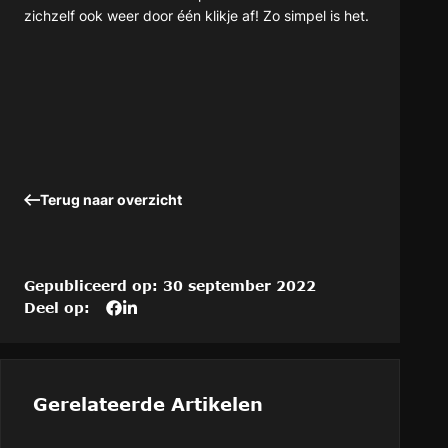
zichzelf ook weer door één klikje af! Zo simpel is het.
Terug naar overzicht
Gepubliceerd op: 30 september 2022
Deel op:
Deel
Deel
Deel
dit
het
het
artikel
artikel
artikel
op
“Hoe
“Hoe
Hoe
verbetert
verbetert
Gerelateerde Artikelen
verbetert
u
u
u
de
de