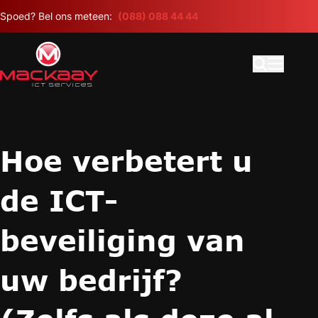
Meteen naar de content
Spoed? Bel ons meteen:
(088) 088 44 44
Open search
Hoofdme
Hoe verbetert u
de ICT-
beveiliging van
uw bedrijf?