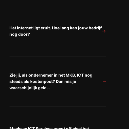
de
ICT-
ICT-
ICT-
beveiliging
beveiliging
beveiliging
van
van
van
uw
uw
Het internet ligt eruit. Hoe lang kan jouw bedrijf
uw
bedrijf?
bedrijf?
nog door?
bedrijf?
(Zelfs
(Zelfs
(Zelfs
als
als
als
deze
deze
deze
al
al
al
heel
heel
heel
goed
goed
goed
is!)”
is!)”
Zie jij, als ondernemer in het MKB, ICT nog
is!)
op
op
steeds als kostenpost? Dan mis je
“Facebook”
“LinkedIn”
waarschijnlijk geld…
Mackaay ICT Services opent officieel het