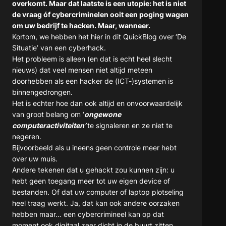
overkomt. Maar dat laatste is een utopie: het is niet
de vraag óf cybercriminelen ooit een poging wagen
om uw bedrijf te hacken. Maar, wanneer.
Kortom, we hebben het hier in dit QuickBlog over ‘De
Situatie’ van een cyberhack.
Het probleem is alleen (en dat is echt heel slecht
nieuws) dat veel mensen niet altijd meteen
doorhebben als een hacker de (ICT-)systemen is
binnengedrongen.
Het is echter hoe dan ook altijd en onvoorwaardelijk
van groot belang om ‘
ongewone
computeractiviteiten’
te signaleren en ze niet te
negeren.
Bijvoorbeeld als u ineens geen controle meer hebt
over uw muis.
Andere tekenen dat u gehackt zou kunnen zijn: u
hebt geen toegang meer tot uw eigen device of
bestanden. Of dat uw computer of laptop plotseling
heel traag werkt. Ja, dat kan ook andere oorzaken
hebben maar… een cybercrimineel kan op dat
moment ook digitaal zeer dicht in de buurt zitten.