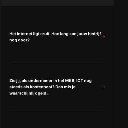
METEEN
doen
doen
doen
als
als
als
u
u
u
merkt
merkt
merkt
dat
dat
Het internet ligt eruit. Hoe lang kan jouw bedrijf
dat
uw
uw
nog door?
uw
bedrijf
bedrijf
bedrijf
is
is
is
gehackt?”
gehackt?”
gehackt?
op
op
“Facebook”
“LinkedIn”
Zie jij, als ondernemer in het MKB, ICT nog
steeds als kostenpost? Dan mis je
waarschijnlijk geld…