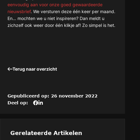
eenvoudig aan voor onze goed gewaardeerde
nieuwsbrief
. We versturen deze één keer per maand.
En… mochten we u niet inspireren? Dan meldt u
zichzelf ook weer door één klikje af! Zo simpel is het.
Terug naar overzicht
Gepubliceerd op: 26 november 2022
Deel op:
Deel
Deel
Deel
dit
het
het
artikel
artikel
artikel
op
“Welke
“Welke
Welke
handeling(en)
handeling(en)
Gerelateerde Artikelen
handeling(en)
METEEN
METEEN