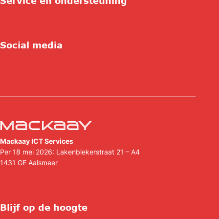
Service en ondersteuning
Contact
Support
Hulp op afstand
Social media
Linkedin
Facebook
Mackaay ICT Services
Per 18 mei 2026: Lakenblekerstraat 21 – A4
1431 GE
Aalsmeer
(088) 088 44 44
info@mackaay.nl
Blijf op de hoogte