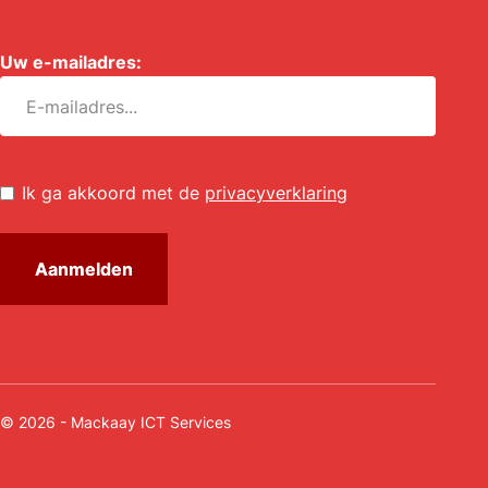
Uw e-mailadres:
*
Untitled
*
Ik ga akkoord met de
privacyverklaring
© 2026 - Mackaay ICT Services
Algemene voorwaarden
Privacyverklaring
Cookies