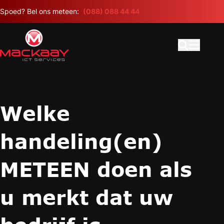
Meteen naar de content
Spoed? Bel ons meteen:
(088) 088 44 44
Open search
Hoofdme
Welke
handeling(en)
METEEN doen als
u merkt dat uw