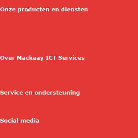
Onze producten en diensten
ICT Duurzaamheid
Connectivity
Consultancy
Security
Beheer & Support
Cloud Services
Over Mackaay ICT Services
Contact
Wie zijn wij
Vacatures
Referenties
Service en ondersteuning
Contact
Support
Hulp op afstand
Social media
Linkedin
Facebook