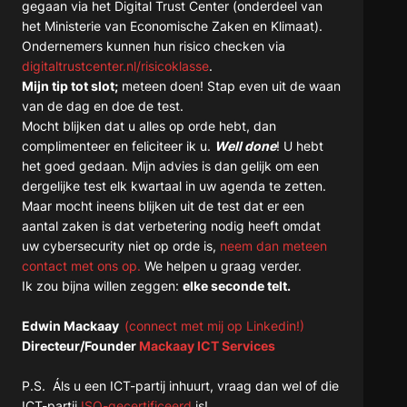
gegaan via het Digital Trust Center (onderdeel van
het Ministerie van Economische Zaken en Klimaat).
Ondernemers kunnen hun risico checken via
digitaltrustcenter.nl/risicoklasse
.
Mijn tip tot slot;
meteen doen! Stap even uit de waan
van de dag en doe de test.
Mocht blijken dat u alles op orde hebt, dan
complimenteer en feliciteer ik u.
Well done
! U hebt
het goed gedaan. Mijn advies is dan gelijk om een
dergelijke test elk kwartaal in uw agenda te zetten.
Maar mocht ineens blijken uit de test dat er een
aantal zaken is dat verbetering nodig heeft omdat
uw cybersecurity niet op orde is,
neem dan meteen
contact met ons op.
We helpen u graag verder.
Ik zou bijna willen zeggen:
elke seconde telt.
Edwin Mackaay
(connect met mij op Linkedin!)
Directeur/Founder
Mackaay ICT Services
P.S. Áls u een ICT-partij inhuurt, vraag dan wel of die
ICT-partij
ISO-gecertificeerd
is!