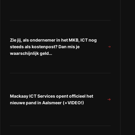
de
test!”
test!”
test!
op
op
“Facebook”
“LinkedIn”
Zie jij, als ondernemer in het MKB, ICT nog
steeds als kostenpost? Dan mis je
waarschijnlijk geld…
Mackaay ICT Services opent officieel het
nieuwe pand in Aalsmeer (+VIDEO!)