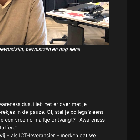
bewustzijn, bewustzijn en nog eens
wareness dus. Heb het er over met je
kjes in de pauze. Of, stel je collega’s eens
ls je een vreemd mailtje ontvangt?’ Awareness
loffen.”
wij – als ICT-leverancier – merken dat we