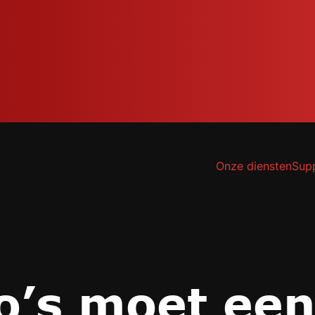
Onze diensten
Sup
o’s moet ee